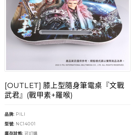
[OUTLET] 膝上型隨身筆電桌『文戰
武君』(戰甲素+羅喉)
品牌:
PILI
型號:
NC14001
庫存狀態:
可訂購