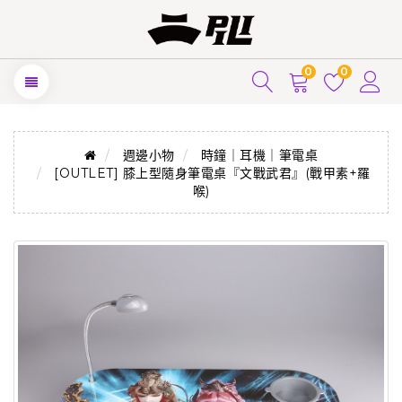
0
0
週邊小物
時鐘｜耳機｜筆電桌
[OUTLET] 膝上型隨身筆電桌『文戰武君』(戰甲素+羅
喉)