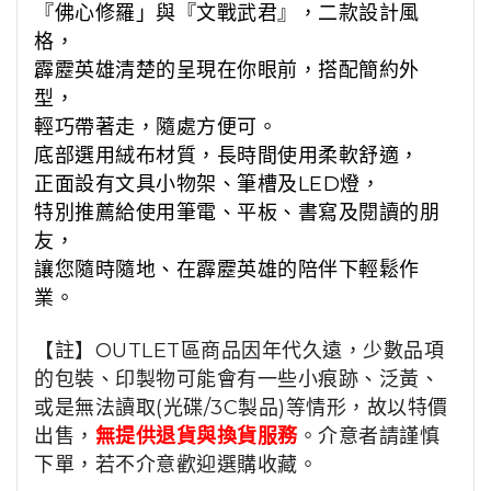
『佛心修羅」與『文戰武君』，二款設計風
格，
霹靂英雄清楚的呈現在你眼前，搭配簡約外
型，
輕巧帶著走，隨處方便可。
底部選用絨布材質，長時間使用柔軟舒適，
正面設有文具小物架、筆槽及LED燈，
特別推薦給使用筆電、平板、書寫及閱讀的朋
友，
讓您隨時隨地、在霹靂英雄的陪伴下輕鬆作
業。
【註】OUTLET區商品因年代久遠，少數品項
的包裝、印製物可能會有一些小痕跡、泛黃、
或是無法讀取(光碟/3C製品)等情形，故以特價
出售，
無提供退貨與換貨服務
。介意者請謹慎
下單，若不介意歡迎選購收藏。