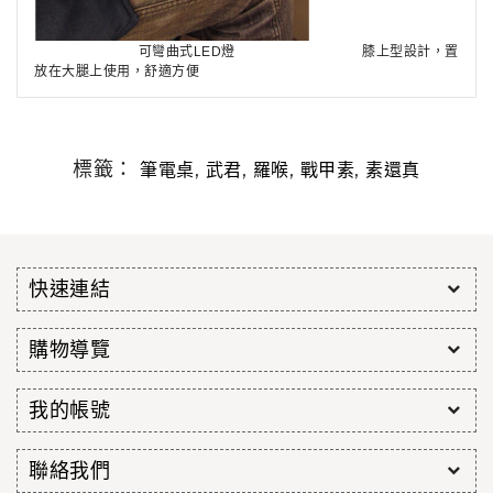
可彎曲式LED燈
膝上型設計，置
放在大腿上使用，舒適方便
標籤：
,
,
,
,
筆電桌
武君
羅喉
戰甲素
素還真
快速連結
購物導覽
我的帳號
聯絡我們