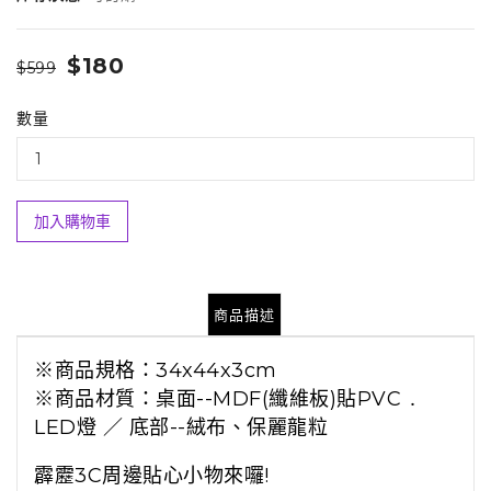
$180
$599
數量
加入購物車
商品描述
※商品規格：34x44x3cm
※商品材質：桌面--MDF(纖維板)貼PVC ․
LED燈 ／ 底部--絨布、保麗龍粒
霹靂3C周邊貼心小物來囉!