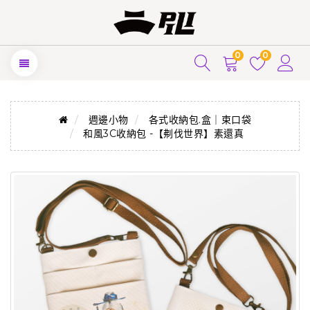
0
0
週邊小物
各式收納包.盒｜束口袋
和風3C收納包 -【刜伐世界】素還真