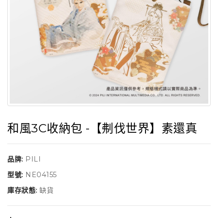
和風3C收納包 -【刜伐世界】素還真
品牌:
PILI
型號:
NE04155
庫存狀態:
缺貨