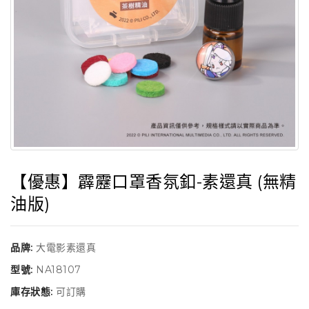
【優惠】霹靂口罩香氛釦-素還真 (無精
油版)
品牌:
大電影素還真
型號:
NA18107
庫存狀態:
可訂購