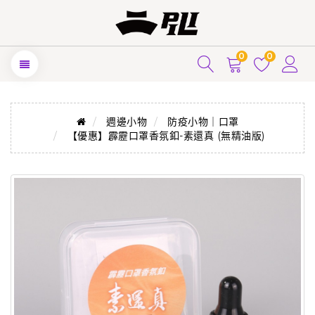
0
0
週邊小物
防疫小物｜口罩
【優惠】霹靂口罩香氛釦-素還真 (無精油版)