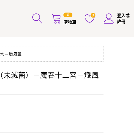
0
0
登入或
註冊
購物車
二宮－熾風翼
（未滅菌）－魔吞十二宮－熾風