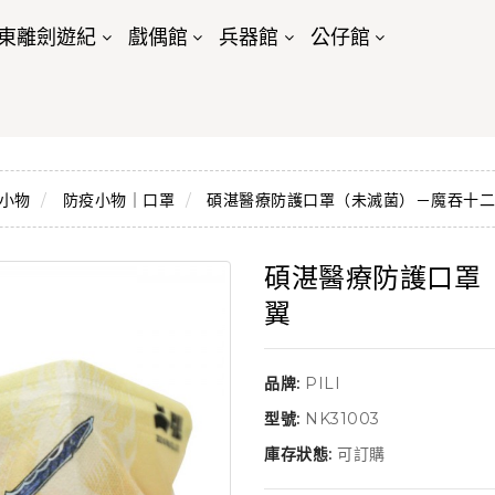
東離劍遊紀
戲偶館
兵器館
公仔館
小物
防疫小物｜口罩
碩湛醫療防護口罩（未滅菌）－魔吞十
碩湛醫療防護口罩
翼
品牌:
PILI
型號:
NK31003
庫存狀態:
可訂購