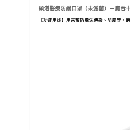
碩湛醫療防護口罩（未滅菌）－魔吞
【功能用途】
用來預防飛沫傳染、防塵等，