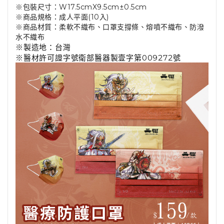
※包裝尺寸：W17.5cmX9.5cm±0.5cm
※商品規格：成人平面(10入)
※商品材質：柔軟不織布、口罩支撐條、熔噴不織布、防潑
水不織布
※製造地：台灣
※醫材許可證字號衛部醫器製壹字第009272號