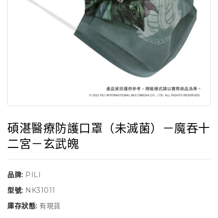
碩湛醫療防護口罩（未滅菌）－魔吞十
二宮－玄武魄
品牌:
PILI
型號:
NK31011
庫存狀態:
有現貨