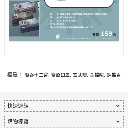
標籤：
,
,
,
,
魔吞十二宮
醫療口罩
玄武魄
金蝶魄
蝴蝶君
快速連結
購物導覽