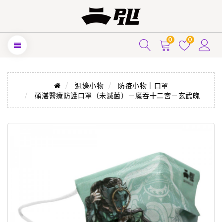
0
0
週邊小物
防疫小物｜口罩
碩湛醫療防護口罩（未滅菌）－魔吞十二宮－玄武魄