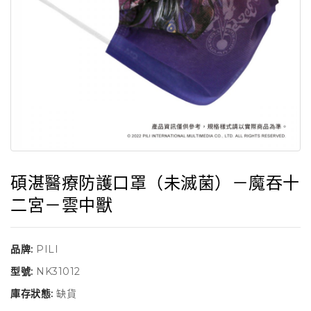
碩湛醫療防護口罩（未滅菌）－魔吞十
二宮－雲中獸
品牌:
PILI
型號:
NK31012
庫存狀態:
缺貨