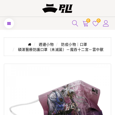
0
0
週邊小物
防疫小物｜口罩
碩湛醫療防護口罩（未滅菌）－魔吞十二宮－雲中獸