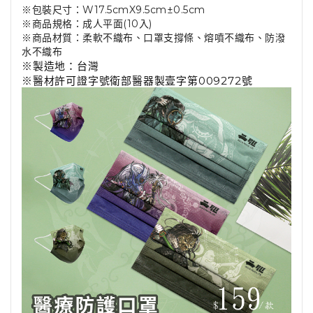
※包裝尺寸：W17.5cmX9.5cm±0.5cm
※商品規格：成人平面(10入)
※商品材質：柔軟不織布、口罩支撐條、熔噴不織布、防潑
水不織布
※製造地：台灣
※醫材許可證字號衛部醫器製壹字第009272號