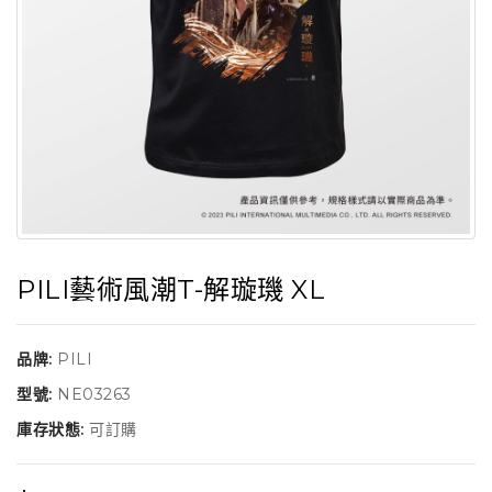
PILI藝術風潮T-解璇璣 XL
品牌:
PILI
型號:
NE03263
庫存狀態:
可訂購