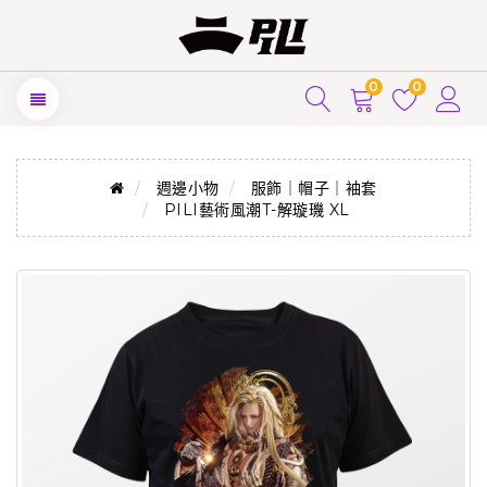
0
0
週邊小物
服飾｜帽子｜袖套
PILI藝術風潮T-解璇璣 XL