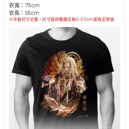
衣寬
：75
cm
衣長
：55
cm
※平放尺寸丈量，尺寸容許範圍正負2~2.5cm皆為正常值