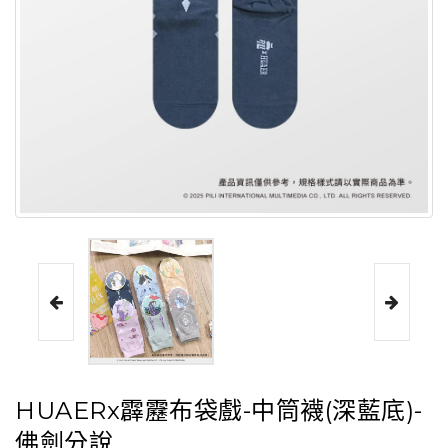
HUAERx霹靂布袋戲-中筒襪(深藍底)-
佛劍分說