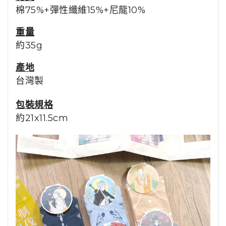
棉75%+彈性纖維15%+尼龍10%
重量
約35g
產地
台灣製
包裝規格
約21x11.5cm