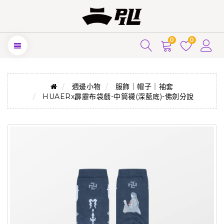
0
0
週邊小物
服飾｜帽子｜袖套
HUAERx霹靂布袋戲-中筒襪(深藍底)-佛劍分說