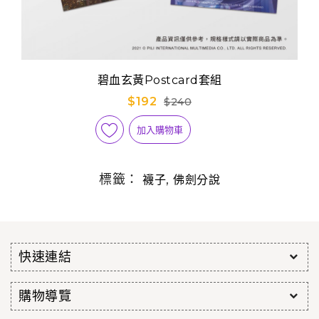
碧血玄黃Postcard套組
$192
$240
加入購物車
標籤：
,
襪子
佛劍分說
快速連結
購物導覽