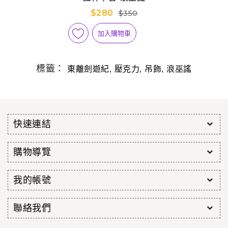
$280
$350
加入購物車
標籤：
,
,
,
東離劍遊紀
壓克力
吊飾
浪巫謠
快速連結
購物導覽
我的帳號
聯絡我們