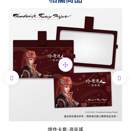


證件卡套-浪巫謠