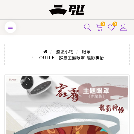
0
0
週邊小物
眼罩
[OUTLET]霹靂主題眼罩-龍影神怡