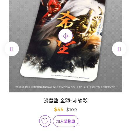


滑鼠墊-金獅+赤龍影
$55
$109
加入購物車