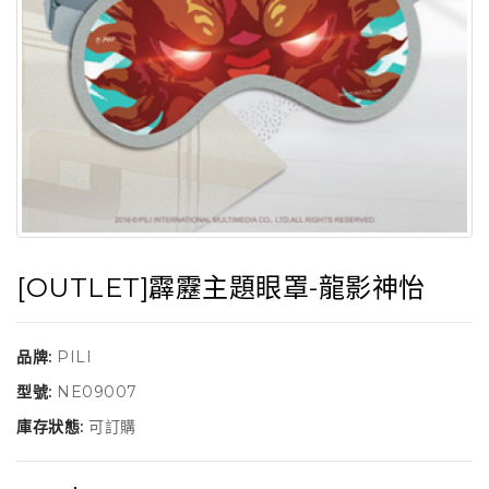
[OUTLET]霹靂主題眼罩-龍影神怡
品牌:
PILI
型號:
NE09007
庫存狀態:
可訂購