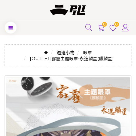
0
0
週邊小物
眼罩
[OUTLET]霹靂主題眼罩-永逸麟星(麒麟星)