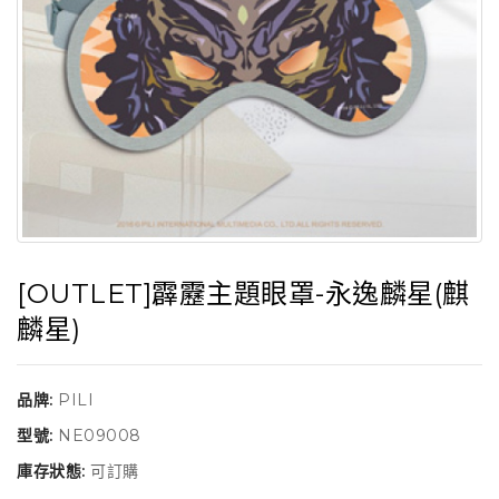
[OUTLET]霹靂主題眼罩-永逸麟星(麒
麟星)
品牌:
PILI
型號:
NE09008
庫存狀態:
可訂購