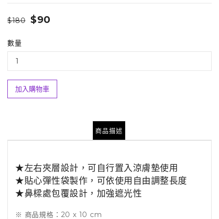
$90
$180
數量
加入購物車
商品描述
★左右夾層設計，可自行置入涼膚墊使用
★貼心彈性袋製作，可依使用自由調整長度
★鼻樑處包覆設計，加強遮光性
※ 商品規格：20 x 10 cm