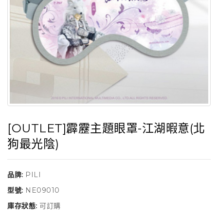
[OUTLET]霹靂主題眼罩-江湖暇意(北
狗最光陰)
品牌:
PILI
型號:
NE09010
庫存狀態:
可訂購