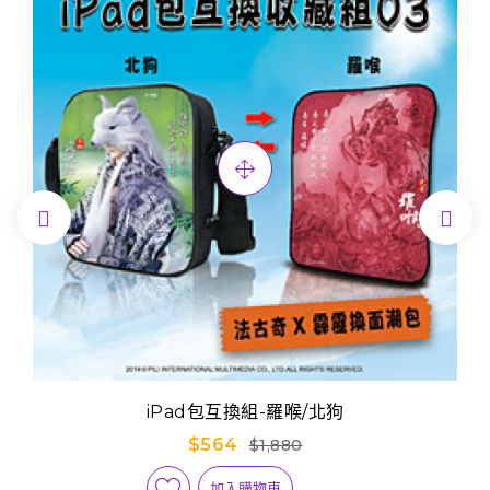


iPad包互換組-羅喉/北狗
$564
$1,880
加入購物車