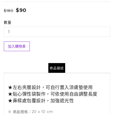
$90
$180
數量
加入購物車
商品描述
★左右夾層設計，可自行置入涼膚墊使用
★貼心彈性袋製作，可依使用自由調整長度
★鼻樑處包覆設計，加強遮光性
※ 商品規格：20 x 10 cm