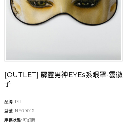
[OUTLET] 霹靂男神EYEs系眼罩-雲徽
子
品牌:
PILI
型號:
NE09016
庫存狀態:
可訂購