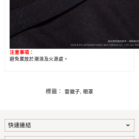
注意事項：
避免置放於潮濕及火源處。
標籤：
,
雲徽子
眼罩
快速連結