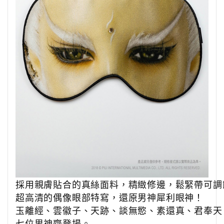
採用親膚貼合的真絲面料，精緻修邊，鬆緊帶可調
超高清的偶像眼部特寫，還原男神犀利眼神！
玉離經、雲徽子、天跡、談無慾、素還真、君奉天