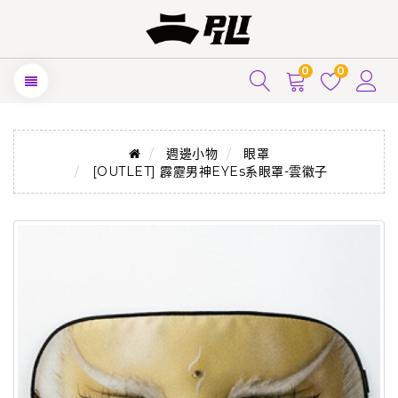
0
0
週邊小物
眼罩
[OUTLET] 霹靂男神EYEs系眼罩-雲徽子