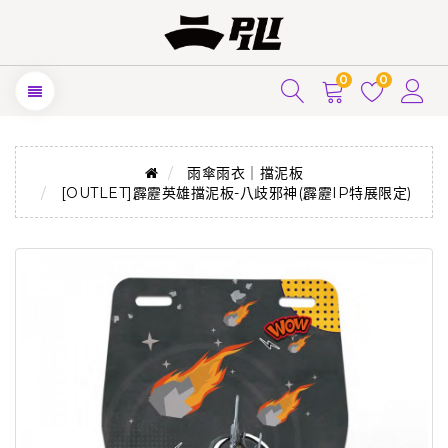
0
0
雨傘雨衣｜擋泥板
[OUTLET]霹靂英雄擋泥板-八歧邪神(霹靂IP特展限定)