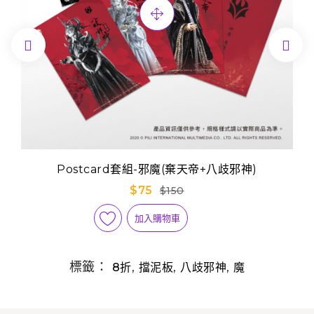


Postcard套組-邪魔(棄天帝+八歧邪神)
$75
$150
加入購物車
標籤：
,
,
,
8折
擋泥板
八歧邪神
魔