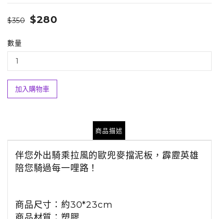
$280
$350
數量
加入購物車
商品描述
伴您外出騎乘拉風的歐兜麥擋泥板，霹靂英雄
陪您騎過每一哩路！
商品尺寸：約30*23cm
商品材質：塑膠