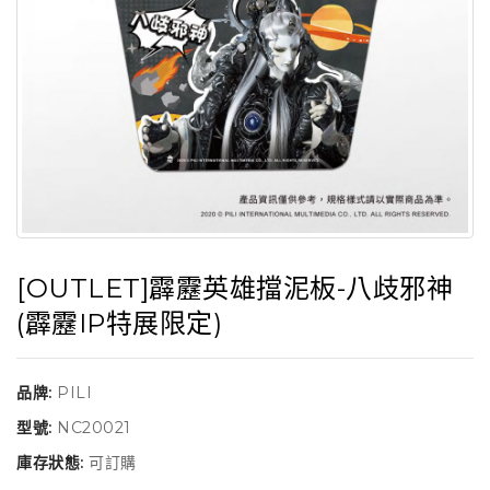
[OUTLET]霹靂英雄擋泥板-八歧邪神
(霹靂IP特展限定)
品牌:
PILI
型號:
NC20021
庫存狀態:
可訂購