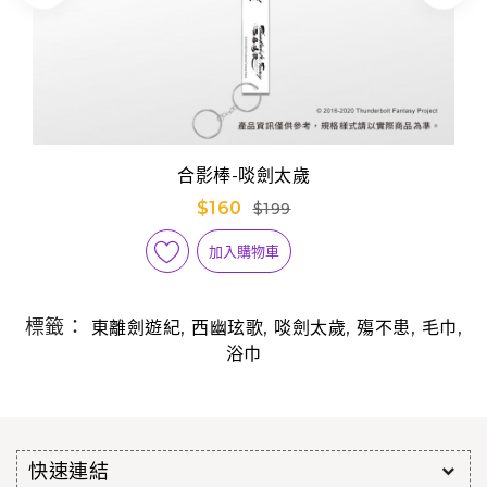
合影棒-啖劍太歲
$160
$199
加入購物車
標籤：
,
,
,
,
,
東離劍遊紀
西幽玹歌
啖劍太歲
殤不患
毛巾
浴巾
快速連結