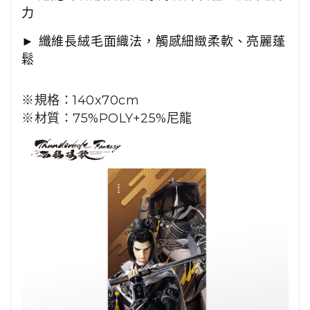
力
►
纖維長絨毛面織法，觸感細緻柔軟、亮麗蓬
鬆
※規格：140x70cm
※材質：
75%POLY+25%
尼龍