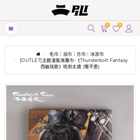
0
0
毛巾｜浴巾｜方巾｜冰涼巾
[OUTLET]主題漫風海灘巾-《Thunderbolt Fantasy
西幽玹歌》啖劍太歲 (殤不患)