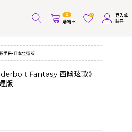
0
0
登入或
註冊
購物車
》劇場版手冊-日本空運版
derbolt Fantasy 西幽玹歌》
運版