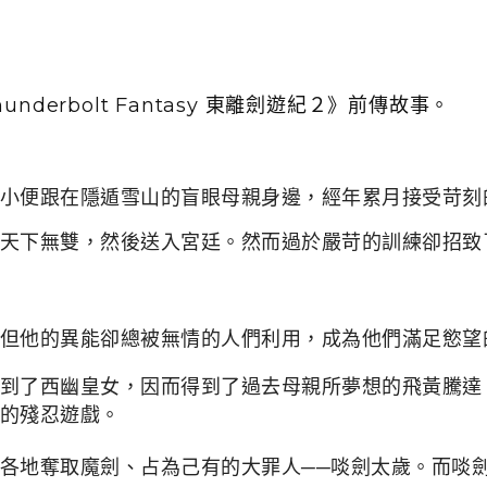
derbolt Fantasy 東離劍遊紀２》前傳故事。
小便跟在隱遁雪山的盲眼母親身邊，經年累月接受苛刻
天下無雙，然後送入宮廷。然而過於嚴苛的訓練卻招致
但他的異能卻總被無情的人們利用，成為他們滿足慾望
到了西幽皇女，因而得到了過去母親所夢想的飛黃騰達
的殘忍遊戲。
各地奪取魔劍、占為己有的大罪人──
啖劍太歲
。
而啖