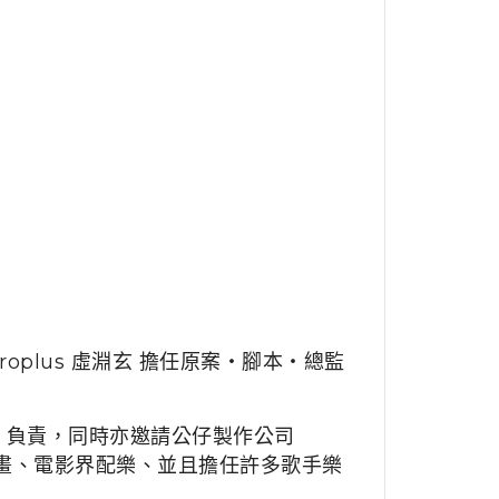
plus 虛淵玄 擔任原案・腳本・總監
a ）負責，同時亦邀請公仔製作公司
、動畫、電影界配樂、並且擔任許多歌手樂