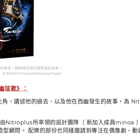
 西幽玹歌》：
，講述他的過去、以及他在西幽發生的故事，為 Nitro
itroplus所率領的設計團隊（ 新加入成員mino
擔任戲偶造型顧問。 配樂的部份也同樣邀請到專注在偶像劇