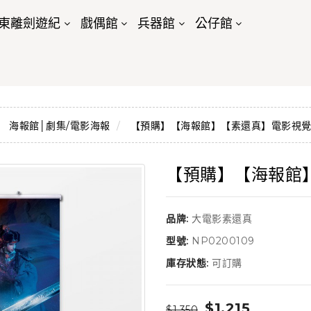
東離劍遊紀
戲偶館
兵器館
公仔館
海報館│劇集/電影海報
【預購】【海報館】【素還真】電影視
【預購】【海報館
品牌:
大電影素還真
型號:
NP0200109
庫存狀態:
可訂購
$1,215
$1,350