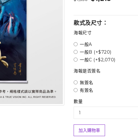
款式及尺寸：
海報尺寸
一般A
一般B (+$720)
一般C (+$2,070)
海報是否簽名
無簽名
有簽名
數量
加入購物車