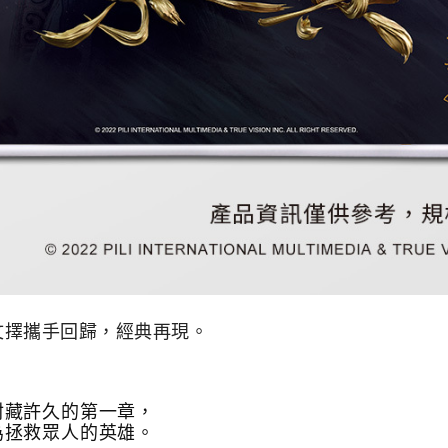
文擇攜手回歸，經典再現。
封藏許久的第一章，
為拯救眾人的英雄。