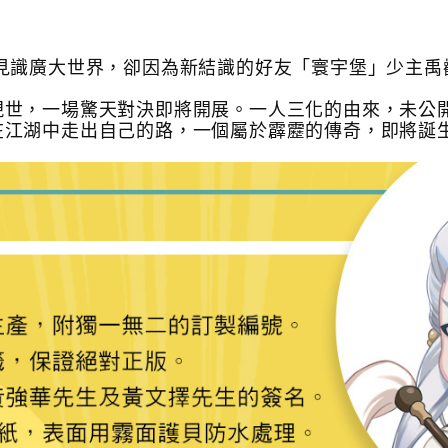
想見識廣大世界，卻因為新結識的好友「寰宇堡」少主禹
現世，一場驚天對決即將開展。一人三化的由來，未公
在江湖中走出自己的路，一個屬於霹靂的傳奇，即將誕