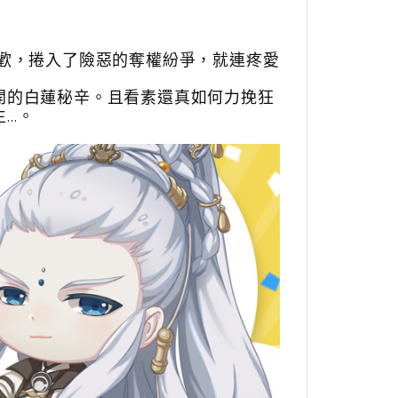
歡，捲入了險惡的奪權紛爭，就連疼愛
開的白蓮秘辛。且看素還真如何力挽狂
生…。