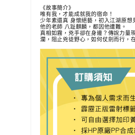
《故事簡介》
唯有我，才能成就我的宿命！
少年素還真 身懷絕藝，初入江湖原
他的老師 八趾麒麟，都因他遭難。
真相如霧，兇手卻在身邊？傳說力量
瀾，阻止兇徒野心，如何仗劍而行，