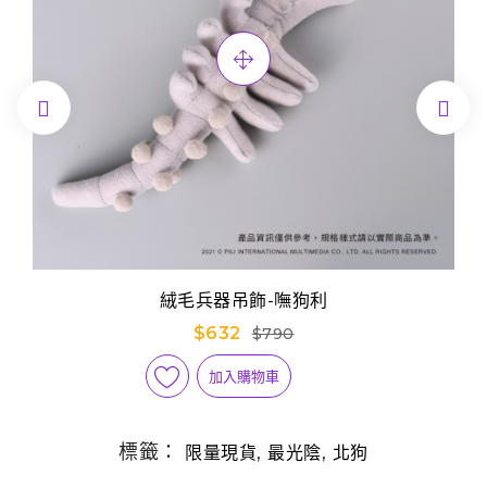


絨毛兵器吊飾-嘸狗利
$632
$790
加入購物車
標籤：
,
,
限量現貨
最光陰
北狗