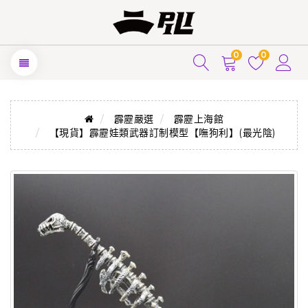
0
0
霹靂嚴選
霹靂上海館
【現貨】霹靂娃類武器訂制模型【嘸狗利】(最光陰)