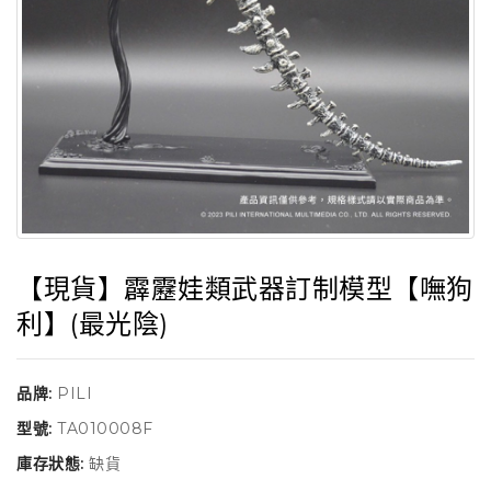
【現貨】霹靂娃類武器訂制模型【嘸狗
利】(最光陰)
品牌:
PILI
型號:
TA010008F
庫存狀態:
缺貨