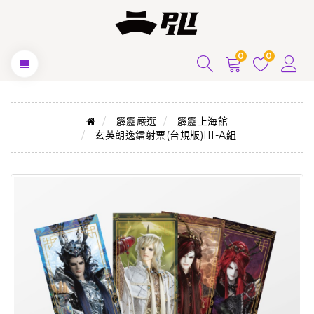
0
0
霹靂嚴選
霹靂上海館
玄英朗逸鐳射票(台規版)III-A組