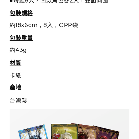
●每組8入，四款角色各2入，雙面同圖
包裝規格
約
18x6cm
，8入，OPP袋
包裝重量
約43g
材質
卡紙
產地
台灣製