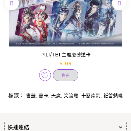


PILI/TBF主題磨砂透卡
$109
售完
標籤：
,
,
,
,
,
書籤
書卡
天魔
笑流霞
十惡崇黓
祇首魈嶢
快速連結