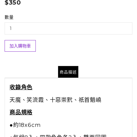
$350
數量
加入購物車
商品描述
收錄角色
天魔、笑流霞、十惡崇黓、祇首魈嶢
商品規格
●約18x6cm