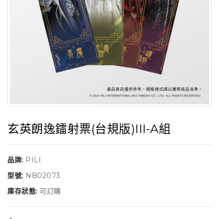
玄英朗逸鐳射票(台規版)III-A組
品牌:
PILI
型號:
NB02073
庫存狀態:
可訂購