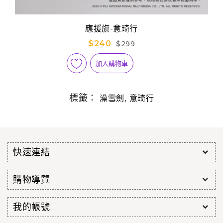
應援旗-意琦行
$240
$299
加入購物車
標籤：
,
澡雪劍
意琦行
快速連結
購物導覽
我的帳號