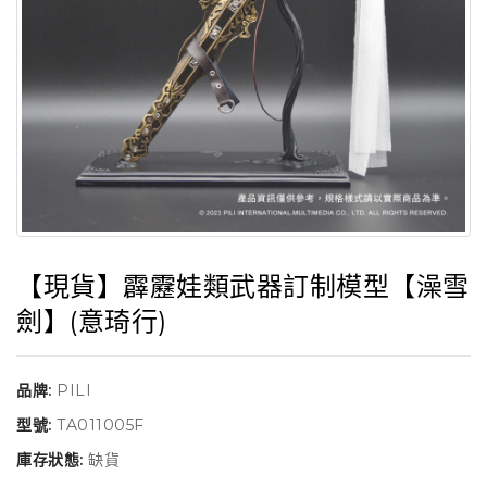
【現貨】霹靂娃類武器訂制模型【澡雪
劍】(意琦行)
品牌:
PILI
型號:
TA011005F
庫存狀態:
缺貨