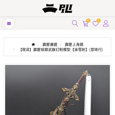
0
0
霹靂嚴選
霹靂上海館
【現貨】霹靂娃類武器訂制模型【澡雪劍】(意琦行)