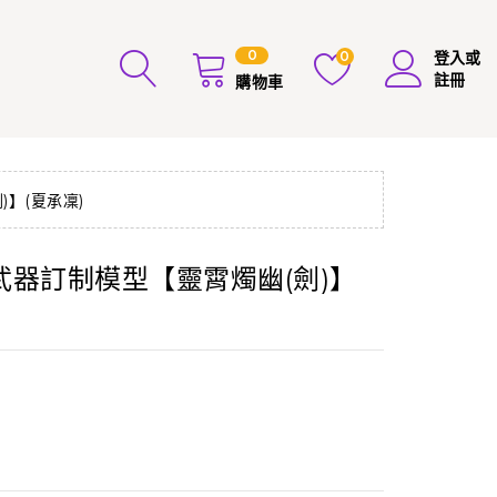
0
0
登入或
註冊
購物車
】(夏承凜)
器訂制模型【靈霄燭幽(劍)】