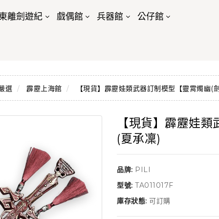
東離劍遊紀
戲偶館
兵器館
公仔館
嚴選
霹靂上海館
【現貨】霹靂娃類武器訂制模型【靈霄燭幽(劍)
【現貨】霹靂娃類武
(夏承凜)
品牌:
PILI
型號:
TA011017F
庫存狀態:
可訂購