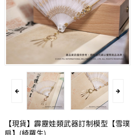
【現貨】霹靂娃類武器訂制模型【雪璞
扇】(綺羅生)