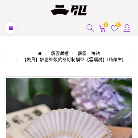
0
0
霹靂嚴選
霹靂上海館
【現貨】霹靂娃類武器訂制模型【雪璞扇】(綺羅生)