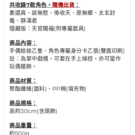
共收錄7款角色，
隨機出貨
：
素還真、談無慾、倦收天、原無鄉、太玄封
羲、靜濤君
隱藏版：天官賜福(附專屬面具)
商品
內容
：
手偶娃娃乙隻、角色專屬身分卡乙張(雙面印刷)
註：為掌中戲偶，可套在手上操控，亦可當作
玩偶擺飾。
商品材質
：
聚酯纖維(面料)、PP棉(填充物)
商品規格
：
高約30cm(含頭飾)
商品重量：
約
500g