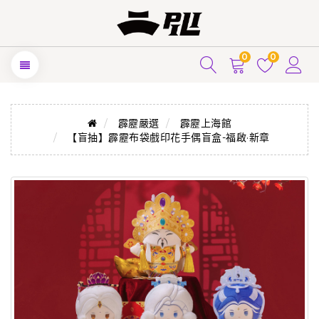
0
0
霹靂嚴選
霹靂上海館
【盲抽】霹靂布袋戲印花手偶盲盒-福啟·新章