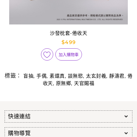
沙發枕套-倦收天
$499
加入購物車
標籤：
,
,
,
,
,
,
盲抽
手偶
素還真
談無慾
太玄封羲
靜濤君
倦
,
,
收天
原無鄉
天官賜福
快速連結
購物導覽