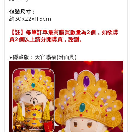
包裝尺寸：
約30x22x11.5cm
【註】
每筆訂單最高購買數量為2個，如欲購
買2個以上請分開購買，謝謝。
隱藏版：天官賜福(附面具)
➤