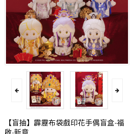
【盲抽】霹靂布袋戲印花手偶盲盒-福
啟·新章