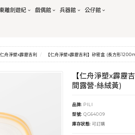
東離劍遊紀
戲偶館
兵器館
公仔館
仁舟淨塑x霹靂吉利
【仁舟淨塑x霹靂吉利】矽密盒 (長方形1200ml
【仁舟淨塑x霹靂吉利
間露營-絲絨黃)
品牌:
PILI
型號:
QG64009
庫存狀態:
可訂購