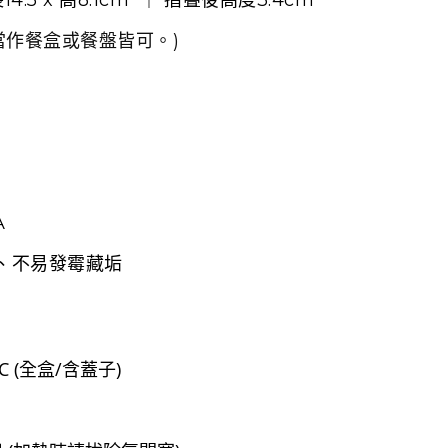
當作餐盒或餐盤皆可。)
A
、不易發霉藏垢
°C (全盒/含蓋子)