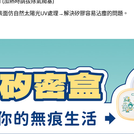
(加熱時請拔除氣閥塞)
表面仿自然太陽光UV處理→解決矽膠容易沾塵的問題。