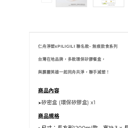
仁舟淨塑xPILIGILI 聯名款- 無痕飲食系列
台灣在地品牌，多款環保矽膠餐盒，
與霹靂英雄一起同舟共淨，聯手減塑！
商品內容
矽密盒 (環保矽膠盒) x1
➤
商品規格
尺寸：長方形1200ml款 - 寬19.3 x 長