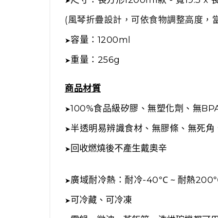
➤
(風琴折疊設計，可依食物調整高度，
容量：1200ml
➤
重量：256g
➤
商品材質
100%食品級矽膠、無塑化劑、無BP
➤
半透明易辨識食材、無膠條、無死角
➤
回收燃燒後不產生戴奧辛
➤
°C ~
廣域耐冷熱：耐冷-40
耐熱200
➤
可冷藏、可冷凍
➤