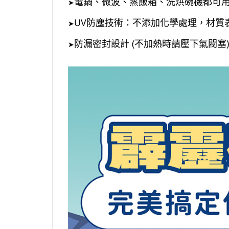
電鍋、微波、蒸飯箱、洗烘碗機都可用 
➤
UV防塵技術：不添加化學處理，材質
➤
防漏密封設計 (不加熱時請壓下氣閥塞)
➤