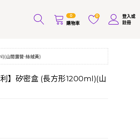
0
0
登入或
註冊
購物車
)(山間露營-絲絨黃)
】矽密盒 (長方形1200ml)(山