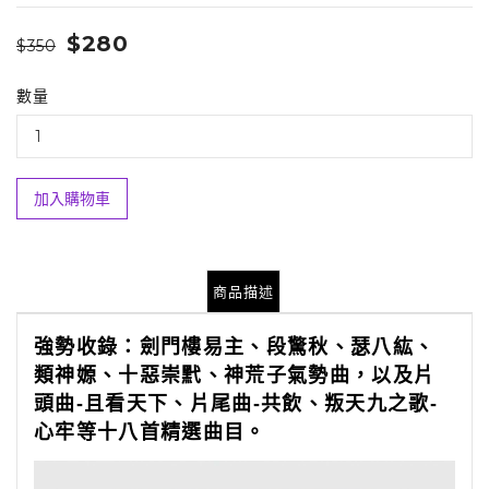
$280
$350
數量
加入購物車
商品描述
強勢收錄：劍門樓易主、段驚秋、瑟八紘、
類神嫄、十惡崇黓、神荒子氣勢曲，以及片
頭曲
-
且看天下、片尾曲
-
共飲、叛天九之歌
-
心牢等十八首精選曲目。