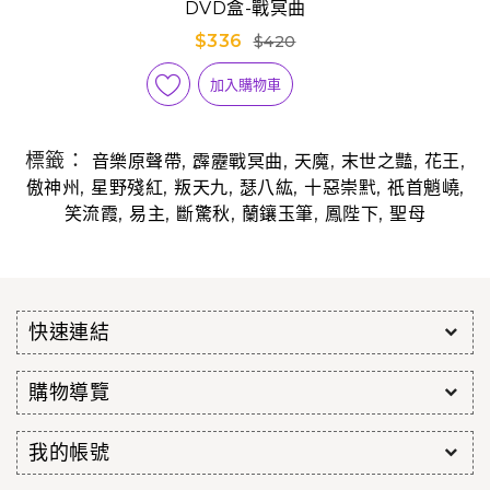
DVD盒-戰冥曲
$336
$420
加入購物車
標籤：
,
,
,
,
,
音樂原聲帶
霹靂戰冥曲
天魔
末世之豔
花王
,
,
,
,
,
,
傲神州
星野殘紅
叛天九
瑟八紘
十惡崇黓
祇首魈嶢
,
,
,
,
,
笑流霞
易主
斷驚秋
蘭鑲玉筆
鳳陛下
聖母
快速連結
購物導覽
我的帳號