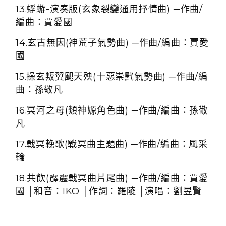
13.
蜉蝣
-
演奏版
(
玄象裂變通用抒情曲
)
─作曲
/
編曲：賈愛國
14.
玄古無因
(
神荒子氣勢曲
)
─作曲
/
編曲：賈愛
國
15.
操玄叛翼颶天殃
(
十惡崇黓氣勢曲
)
─作曲
/
編
曲：孫敬凡
16.
冥河之母
(
類神嫄角色曲
)
─作曲
/
編曲：孫敬
凡
17.
戰冥輓歌
(
戰冥曲主題曲
)
─作曲
/
編曲：風采
輪
18.
共飲
(
霹靂戰冥曲片尾曲
)
─作曲
/
編曲：賈愛
國 │和音：
IKO
│作詞：羅陵 │演唱：劉昱賢