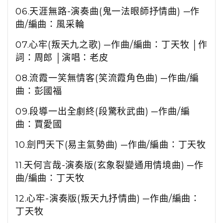
06.
天涯無路
-
演奏曲
(
鬼一法眼師抒情曲
)
─作
曲
/
編曲：風采輪
07.
心牢
(
叛天九之歌
)
─作曲
/
編曲：丁天牧 │作
詞：周郎 │演唱：老皮
08.
流霞一笑無情客
(
笑流霞角色曲
)
─作曲
/
編
曲：彭國福
09.
段導一出全劇終
(
段驚秋武曲
)
─作曲
/
編
曲：賈愛國
10.
劍門天下
(
易主氣勢曲
)
─作曲
/
編曲：丁天牧
11.
天何言哉
-
演奏版
(
玄象裂變通用情境曲
)
─作
曲
/
編曲：丁天牧
12.
心牢
-
演奏版
(
叛天九抒情曲
)
─作曲
/
編曲：
丁天牧