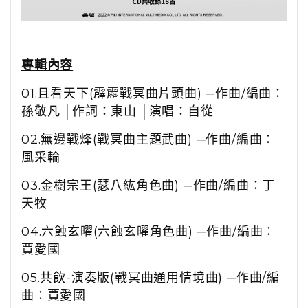
專輯內容
01.
且看天下
(
霹靂戰冥曲片頭曲
)
─作曲
/
編曲：
孫敬凡 │作詞：東山 │演唱：自從
02.
無邊戰烽
(
戰冥曲主題武曲
)
─作曲
/
編曲：
風采輪
03.
金樹宗王
(
瑟八紘角色曲
)
─作曲
/
編曲：丁
天牧
04.
六蝕玄曜
(
六蝕玄曜角色曲
)
─作曲
/
編曲：
賈愛國
05.
共飲
-
演奏版
(
戰冥曲通用情境曲
)
─作曲
/
編
曲：賈愛國