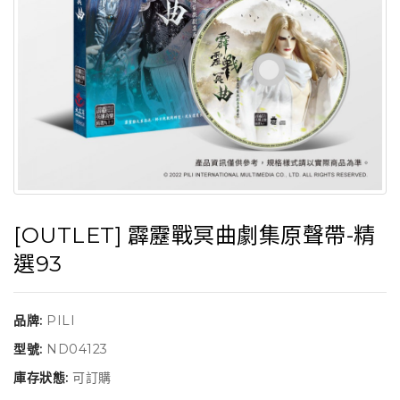
[OUTLET] 霹靂戰冥曲劇集原聲帶-精
選93
品牌:
PILI
型號:
ND04123
庫存狀態:
可訂購