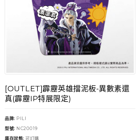
[OUTLET]霹靂英雄擋泥板-異數素還
真(霹靂IP特展限定)
品牌:
PILI
型號:
NC20019
庫存狀態:
可訂購