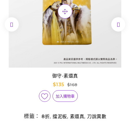


御守-素還真
$135
$168
加入購物車
標籤：
,
,
,
8折
擋泥板
素還真
刀說異數