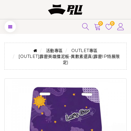
0
0
活動專區
OUTLET專區
[OUTLET]霹靂英雄擋泥板-異數素還真(霹靂IP特展限
定)