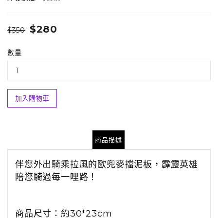
$280
$350
數量
加入購物車
商品描述
伴您外出騎乘拉風的歐兜麥擋泥板，霹靂英雄
陪您騎過每一哩路！
商品尺寸：約30*23cm