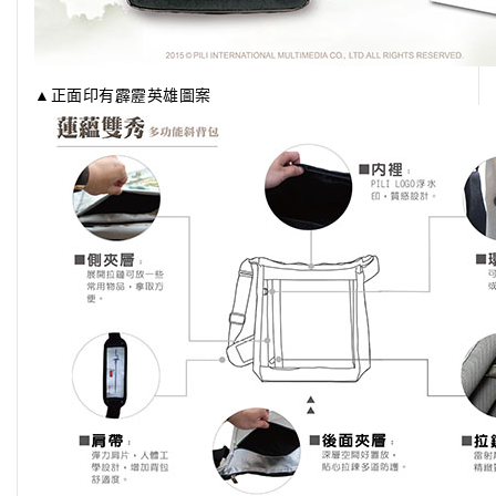
▲正面印有霹靂英雄圖案