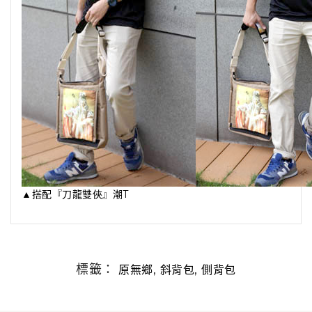
▲搭配『刀龍雙俠』潮T
標籤：
,
,
原無鄉
斜背包
側背包