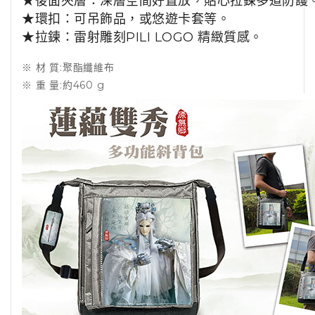
★後面夾層：深層空間好置放，貼心拉鍊多道防護
★環扣：可吊飾品，或悠遊卡套等。
★拉鍊：雷射雕刻PILI LOGO 精緻質感。
※ 材 質:聚酯纖維布
※ 重 量:約460 g