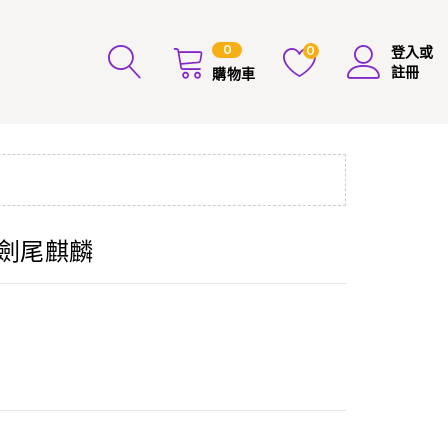
0
0
登入或
註冊
購物車
-劍尾麒麟