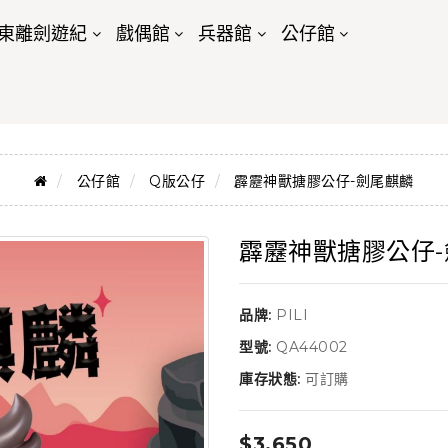
東離劍遊紀
戲偶館
兵器館
公仔館
公仔館
Q版公仔
霹靂神獸搪膠公仔-劍尾麒麟
霹靂神獸搪膠公仔
品牌:
PILI
型號:
QA44002
庫存狀態:
可訂購
$3,650