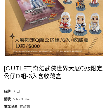
[OUTLET]奇幻武俠世界大展Q版限定
公仔D組-6入含收藏盒
品牌:
PILI
型號:
NA33004
庫存狀態:
可訂購