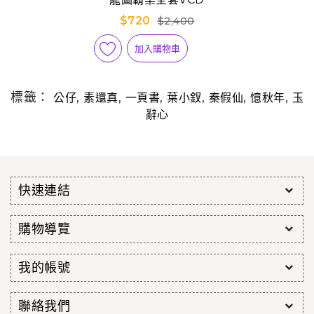
$720
$2,400
加入購物車
標籤：
,
,
,
,
,
,
公仔
素還真
一頁書
葉小釵
秦假仙
憶秋年
玉
辭心
快速連結
購物導覽
我的帳號
聯絡我們