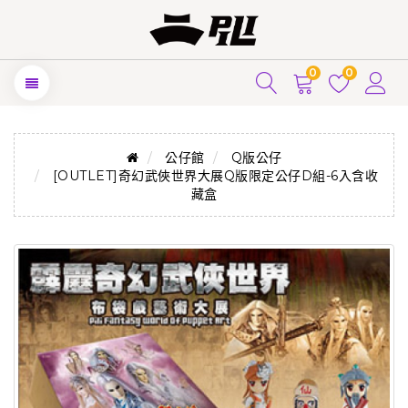
0
0
公仔館
Q版公仔
[OUTLET]奇幻武俠世界大展Q版限定公仔D組-6入含收
藏盒