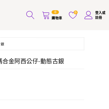
0
0
登入或
註冊
購物車
古銀
密碼合金阿西公仔-動態古銀