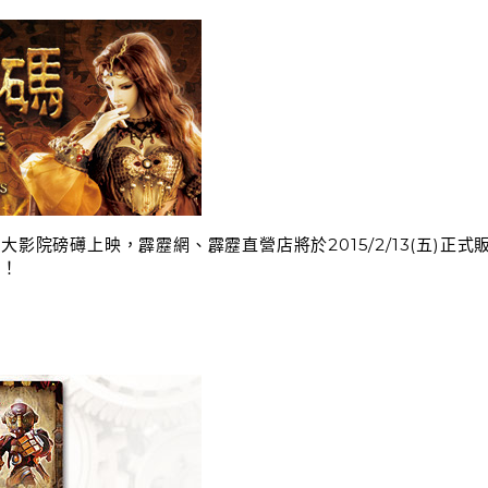
在各大影院磅礡上映，霹靂網、霹靂直營店將於2015/2/13(五)
邊！