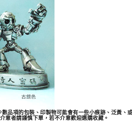
少數品項的包裝、印製物可能會有一些小痕跡、泛黃、或是
介意者請謹慎下單，若不介意歡迎選購收藏。