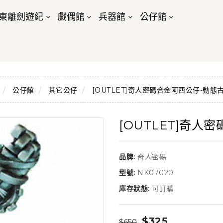
東離劍遊紀
戲偶館
兵器館
公仔館
公仔館
其它公仔
[OUTLET]奇人密碼合金阿西公仔-動態
[OUTLET]奇人
品牌:
奇人密碼
型號:
NK07020
庫存狀態:
可訂購
$325
$650