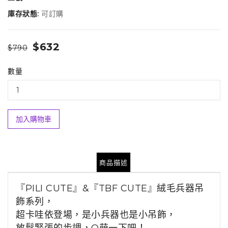
庫存狀態:
可訂購
$632
$790
數量
加入購物車
商品描述
『PILI CUTE』&『TBF CUTE』絨毛兵器吊
飾系列，
超卡哇依登場，
是小兵器也是小吊飾，