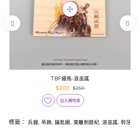


TBF繪馬-浪巫謠
$200
$250
加入購物車
標籤：
,
,
,
,
,
兵器
吊飾
鑰匙圈
東離劍遊紀
浪巫謠
聆牙