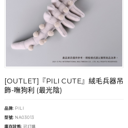
[OUTLET]『PILI CUTE』絨毛兵器吊
飾-嘸狗利 (最光陰)
品牌:
PILI
型號:
NA03013
庫存狀態:
可訂購