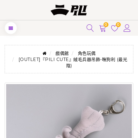
0
0
戲偶館
角色玩偶
[OUTLET]『PILI CUTE』絨毛兵器吊飾-嘸狗利 (最光
陰)