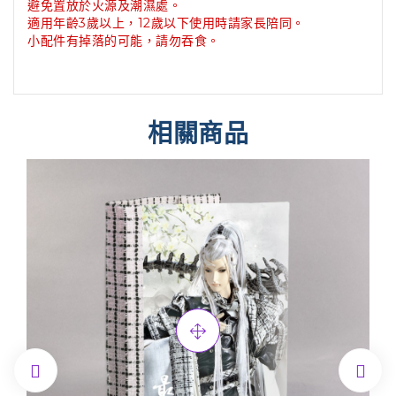
避免置放於火源及潮濕處
。
適用年齡3歲以上，12歲以下使用時請家長陪同
。
小配件有掉落的可能，請勿吞食
。
相關商品

