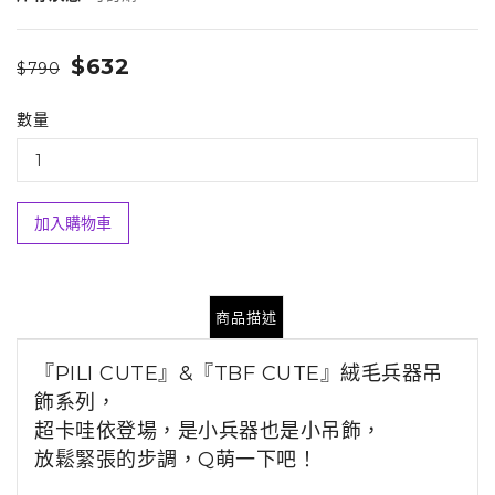
$632
$790
數量
加入購物車
商品描述
『PILI CUTE』&『TBF CUTE』絨毛兵器吊
飾系列，
超卡哇依登場，
是小兵器也是小吊飾，
放鬆緊張的步調，
Q萌一下吧！