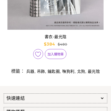
書衣-最光陰
$384
$480
加入購物車
標籤：
,
,
,
,
,
兵器
吊飾
鑰匙圈
嘸狗利
北狗
最光陰
快速連結