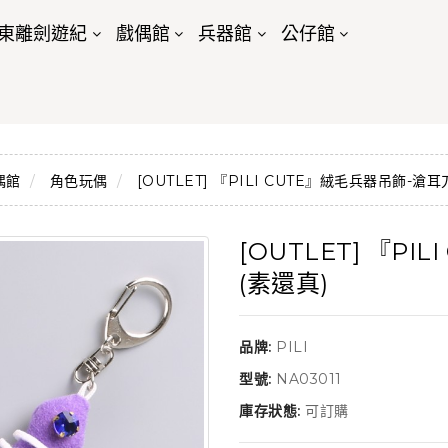
東離劍遊紀
戲偶館
兵器館
公仔館
偶館
角色玩偶
[OUTLET] 『PILI CUTE』絨毛兵器吊飾-滄耳
[OUTLET] 『P
(素還真)
品牌:
PILI
型號:
NA03011
庫存狀態:
可訂購