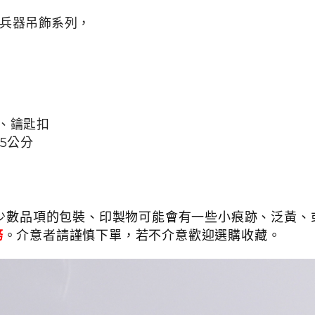
絨毛兵器吊飾系列，
、
鑰匙扣
5.5公分
少數品項的包裝、印製物可能會有一些小痕跡、泛黃、或
務
。介意者請謹慎下單，若不介意歡迎選購收藏。