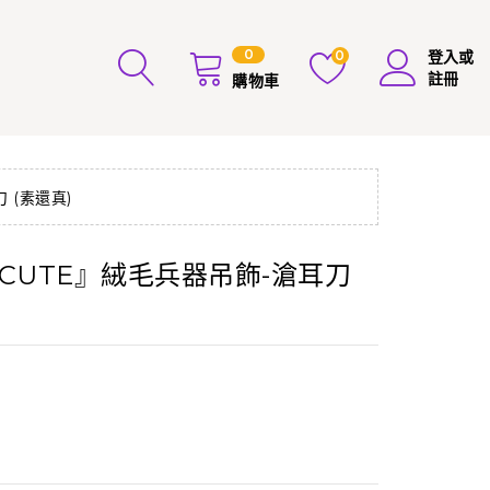
0
0
登入或
註冊
購物車
刀 (素還真)
ILI CUTE』絨毛兵器吊飾-滄耳刀