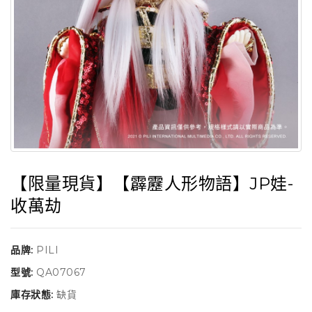
【限量現貨】【霹靂人形物語】JP娃-
收萬劫
品牌:
PILI
型號:
QA07067
庫存狀態:
缺貨