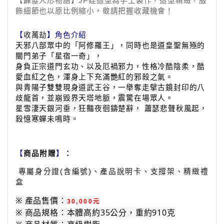
【霹靂人形物語】
JP
娃造型為手工製作，造型精緻，服
飾細節也以原比例縮小，敬請把握收藏機會！
【
收萬劫
】角色介紹
天邪八部眾中的「阿修羅王」，同時也是道皇聖無殛的
關門弟子「星宿一奇」，
身負正宗道門玄功、以及厄禍邪力，性格冷酷陰柔，酷
愛血紅之色，渾身上下充滿艷紅的邪殺之氣。
與青陽子雙雙現身道武王谷，一舉奪走擘古鏡封印的八
歧龍首，並崩毀界天塔地脈，震驚在場眾人。
星雪淒天銀河垂，狂豔夜徊鑄楚辭， 蕭瑟悲聲秋風起，
殺憶寒蟬未鳴時。
【
商品附贈
】
：
專屬身分證
(
含編號
)
、產品說明卡、支撐架、精緻禮
盒
※ 產品售價：
30,000元
※ 商品規格：本體高約35公分，重約910克