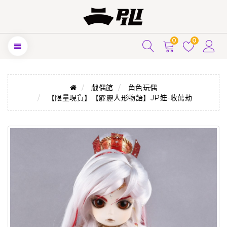
0
0
戲偶館
角色玩偶
【限量現貨】【霹靂人形物語】JP娃-收萬劫