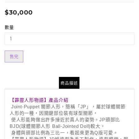
$30,000
數量
售完
商品描述
【霹靂人形物語】產品介紹
Joint-Puppet
關節人形，簡稱「
JP
」，屬於球體關節
人形的一種，因關鍵部位裝有球型關節，
使人形能夠做出許多接近於真人的姿勢。
JP
頭部比
BJD(
球體關節人形
Ball-Jointed Doll)
較大，
身體與頭部比例為三比一，看起來更為
Q
版可愛。