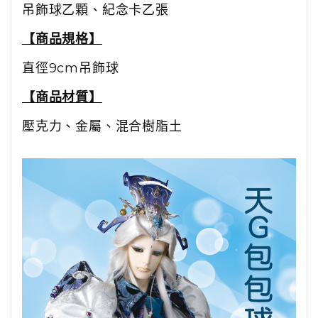
吊飾球乙顆、紀念卡乙張
【
商品規格
】
直徑
9cm
吊飾球
【
商品材質
】
壓克力、金屬、混合樹脂土