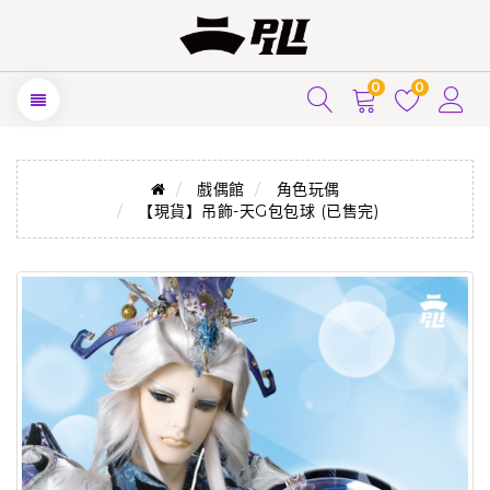
0
0
戲偶館
角色玩偶
【現貨】吊飾-天G包包球 (已售完)