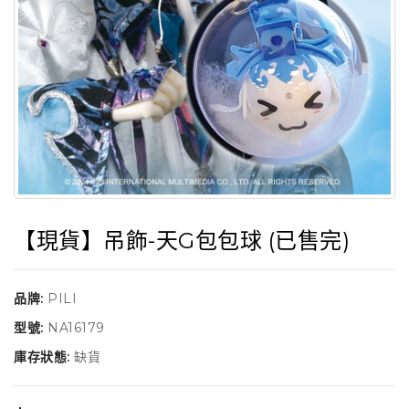
【現貨】吊飾-天G包包球 (已售完)
品牌:
PILI
型號:
NA16179
庫存狀態:
缺貨