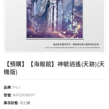
【預購】【海報館】神毓逍遙(天跡)(天
機版)
品牌:
PILI
型號:
NP0308307
庫存狀態:
可訂購