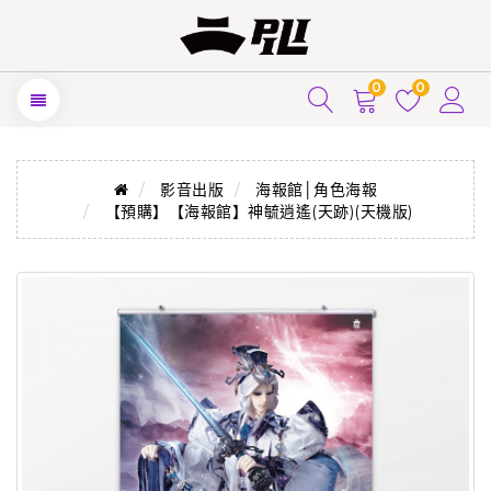
0
0
影音出版
海報館│角色海報
【預購】【海報館】神毓逍遙(天跡)(天機版)