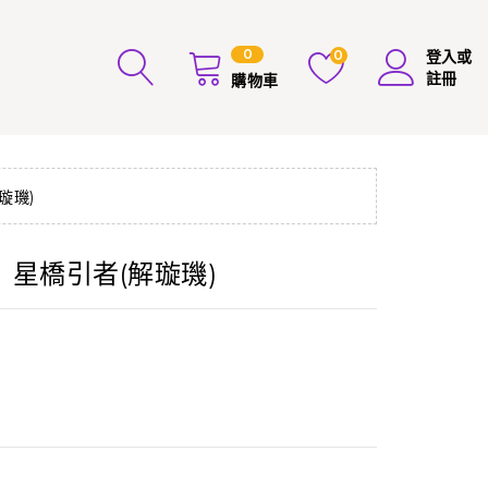
0
0
登入或
註冊
購物車
璇璣)
星橋引者(解璇璣)