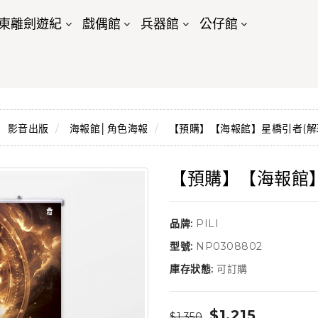
東離劍遊紀
戲偶館
兵器館
公仔館
影音出版
海報館│角色海報
【預購】【海報館】星橋引者(解
【預購】【海報館】
品牌:
PILI
型號:
NP0308802
庫存狀態:
可訂購
$1,215
$1,350