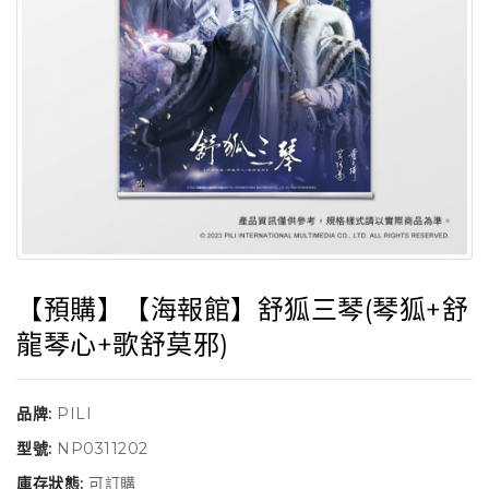
【預購】【海報館】舒狐三琴(琴狐+舒
龍琴心+歌舒莫邪)
品牌:
PILI
型號:
NP0311202
庫存狀態:
可訂購