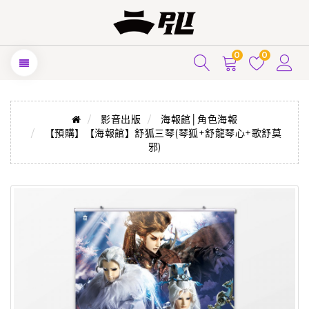
0
0
影音出版
海報館│角色海報
【預購】【海報館】舒狐三琴(琴狐+舒龍琴心+歌舒莫
邪)