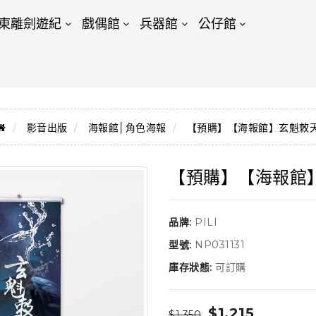
東離劍遊紀
戲偶館
兵器館
公仔館
影音出版
海報館│角色海報
【預購】【海報館】玄魁敇
【預購】【海報館
品牌:
PILI
型號:
NP031131
庫存狀態:
可訂購
$1,215
$1,350