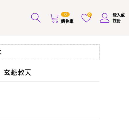
0
0
登入或
註冊
購物車
天
】玄魁敇天