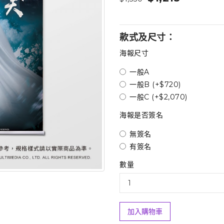
款式及尺寸：
海報尺寸
一般A
一般B (+$720)
一般C (+$2,070)
海報是否簽名
無簽名
有簽名
數量
加入購物車