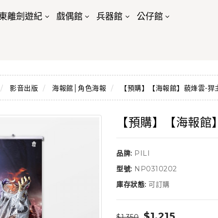
東離劍遊紀
戲偶館
兵器館
公仔館
影音出版
海報館│角色海報
【預購】【海報館】藐烽雲-猂
【預購】【海報館
品牌:
PILI
型號:
NP0310202
庫存狀態:
可訂購
$1,215
$1,350