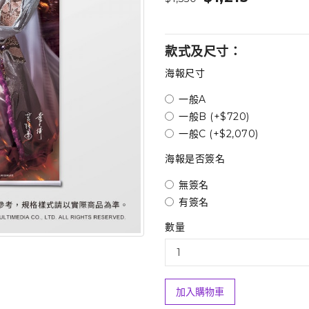
款式及尺寸：
海報尺寸
一般A
一般B (+$720)
一般C (+$2,070)
海報是否簽名
無簽名
有簽名
數量
加入購物車