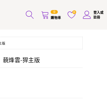
0
0
登入或
註冊
購物車
主版
】藐烽雲-猂主版