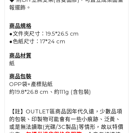
◆ 附DIY立牌支架(含雙面膠)，可直立成桌面畫
報擺飾。
商品規格
●文件夾尺寸：19.5*26.5 cm
●色紙尺寸：17*24 cm
商品材質
紙
商品包裝
OPP袋+產標貼紙
約19.8*26.8 cm、
約111g (含包裝)
【註】OUTLET區商品因年代久遠，少數品項
的包裝、印製物可能會有一些小痕跡、泛黃、
或是無法讀取(光碟/3C製品)等情形，故以特價