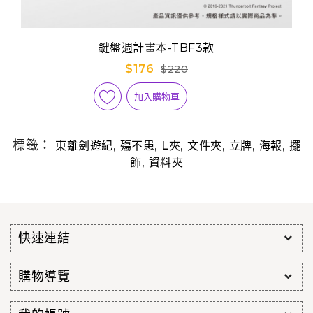
鍵盤週計畫本-TBF3款
$176
$220
加入購物車
標籤：
,
,
,
,
,
,
東離劍遊紀
殤不患
L夾
文件夾
立牌
海報
擺
,
飾
資料夾
快速連結
購物導覽