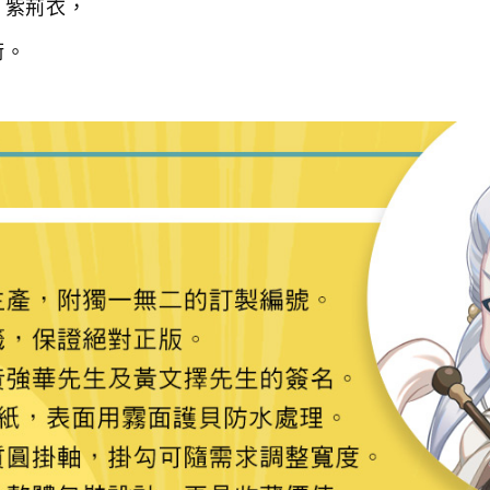
、紫荊衣，
術。