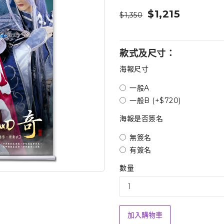
$1,215
$1,350
款式及尺寸：
海報尺寸
一般A
一般B (+$720)
海報是否簽名
無簽名
有簽名
數量
加入購物車