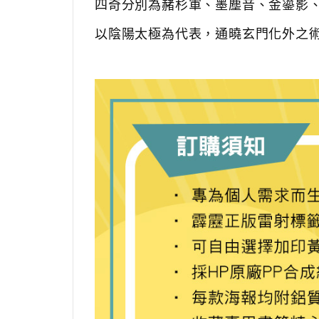
四奇分別為赭杉軍、墨塵音、金鎏影
以陰陽太極為代表，通曉玄門化外之