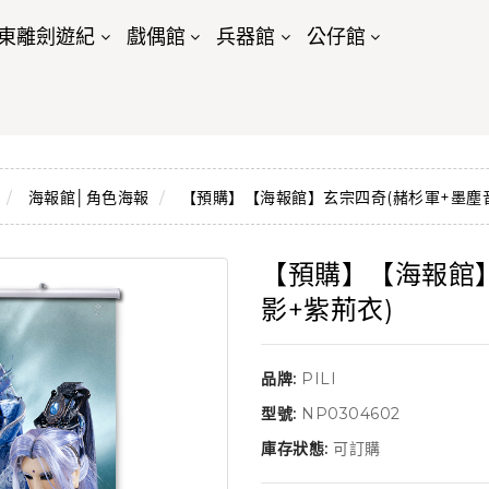
東離劍遊紀
戲偶館
兵器館
公仔館
海報館│角色海報
【預購】【海報館】玄宗四奇(赭杉軍+墨塵音
【預購】【海報館】
影+紫荊衣)
品牌:
PILI
型號:
NP0304602
庫存狀態:
可訂購