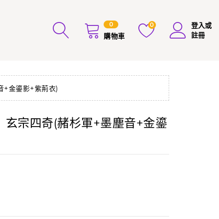
0
0
登入或
註冊
購物車
+金鎏影+紫荊衣)
玄宗四奇(赭杉軍+墨塵音+金鎏