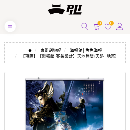
0
0
東離劍遊紀
海報館│角色海報
【預購】【海報館-客製設計】天地無雙(天跡+地冥)