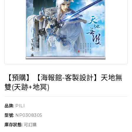
【預購】【海報館-客製設計】天地無
雙(天跡+地冥)
品牌:
PILI
型號:
NP0308305
庫存狀態:
可訂購