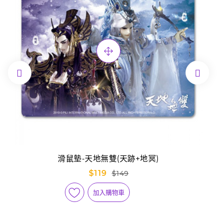


滑鼠墊-天地無雙(天跡+地冥)
$119
$149
加入購物車