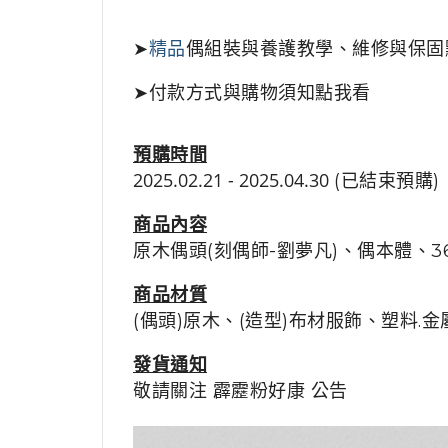
➤
精品
偶組裝與養護教學、維修與保固
➤
付款方式與購物須知點我看
預購時間
2025.02.21 - 2025.04.30
(已結束預購)
商品
內容
原木偶頭(刻偶師-劉夢凡)、偶本體、
商品
材質
(偶頭)原木、(造型)布材服飾、塑料.
發貨通知
敬請關注
霹靂粉好康
公告