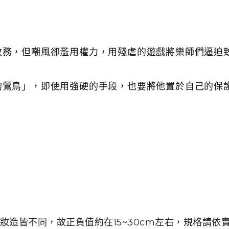
政務，但嘲風卻濫用權力，用殘虐的遊戲將樂師們逼迫
的鶯鳥」，即使用強硬的手段，也要將他置於自己的保
妝造皆不同，故正負值約在15~30cm左右，規格請依