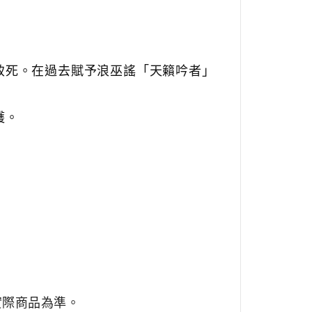
致死。在過去賦予浪巫謠「天籟吟者」
護。
實際商品為準。