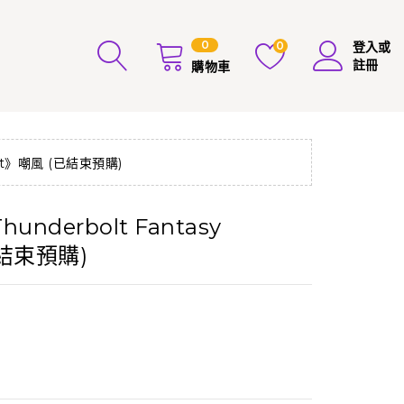
0
0
登入或
註冊
購物車
ect》嘲風 (已結束預購)
derbolt Fantasy
已結束預購)