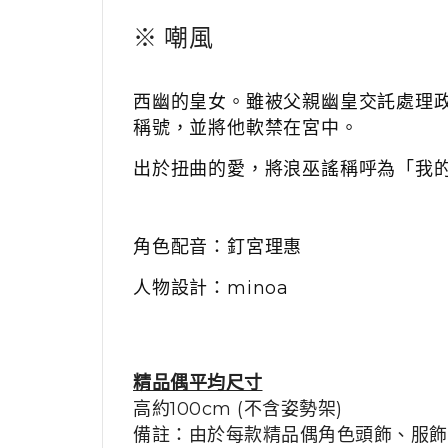
※
嘲風
西幽的皇女。雖被父親幽皇交託處理
稱號，並將他軟禁在宮中。
出於扭曲的愛，將浪巫謠稱呼為「我
角色配音：
釘宮理惠
人物設計：
minoa
精品
偶平均尺寸
高約100cm (不含姿勢架)
備註：由於每款精品偶角色頭飾、服飾