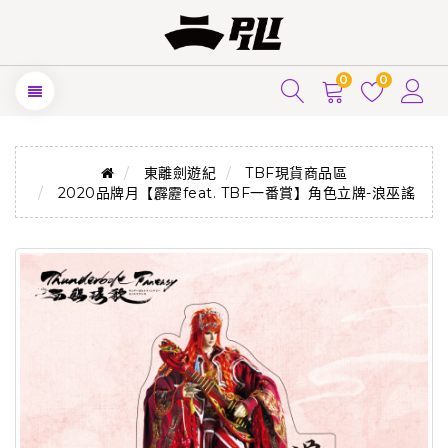
0
0
東離劍遊紀
TBF現貨商品區
2020品牌月【霹靂feat. TBF一番賞】角色立牌-浪巫謠