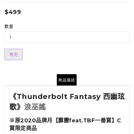
$499
數量
售完
商品描述
《Thunderbolt Fantasy 西幽玹
歌》
浪巫謠
※原2020品牌月【霹靂feat.TBF一番賞】C
賞限定商品