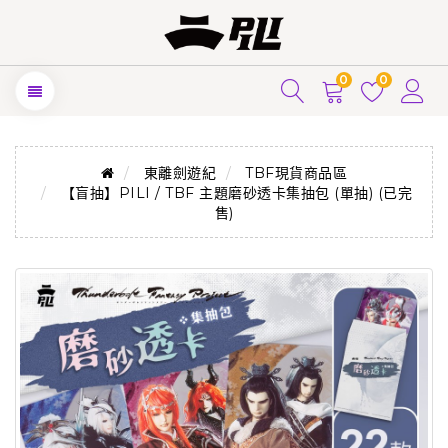
0
0
東離劍遊紀
TBF現貨商品區
【盲抽】PILI / TBF 主題磨砂透卡集抽包 (單抽) (已完
售)