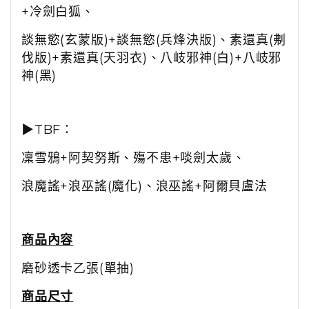
+冷劍白狐、
談無慾(玄蒙版)+談無慾(兵烽決版)、素還真(刜
伐版)+素還真(天羽衣)、八岐邪神(白)+八岐邪
神(黑)
▶TBF：
凜雪鴉+阿契努斯、殤不患+啖劍太歲、
浪魔謠+浪巫謠(魔化)、浪巫謠+阿爾貝盧法
商品內容
磨砂透卡乙張(單抽)
商品尺寸