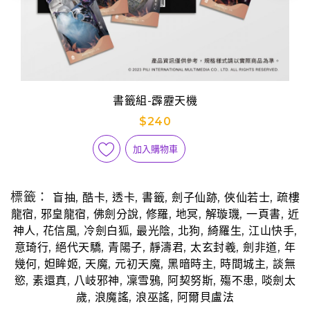
書籤組-霹靂天機
$240
加入購物車
標籤：
,
,
,
,
,
,
盲抽
酷卡
透卡
書籤
劍子仙跡
俠仙若士
疏樓
,
,
,
,
,
,
,
龍宿
邪皇龍宿
佛劍分說
修羅
地冥
解璇璣
一頁書
近
,
,
,
,
,
,
,
神人
花信風
冷劍白狐
最光陰
北狗
綺羅生
江山快手
,
,
,
,
,
,
意琦行
絕代天驕
青陽子
靜濤君
太玄封羲
劍非道
年
,
,
,
,
,
,
幾何
妲眸姬
天魔
元初天魔
黑暗時主
時間城主
談無
,
,
,
,
,
,
慾
素還真
八岐邪神
凜雪鴉
阿契努斯
殤不患
啖劍太
,
,
,
歲
浪魔謠
浪巫謠
阿爾貝盧法