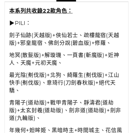
本系列共收錄22款角色：
▶PILI：
劍子仙跡(天越版)+俠仙若士、
疏樓龍宿(天越
版)+邪皇龍宿、
佛劍分說(碧血版)+修羅、
地冥(散髮版)+解璇璣、一頁書(斬魔版)+近神
人、
天魔+元初天魔、
最光陰(刜伐版)+北狗、綺羅生(刜伐版)+江山
快手(刜伐版)、
意琦行(刀劍春秋版)+絕代天
驕、
青陽子(道劫版)+戰甲青陽子、靜濤君(道劫
版)+太玄封羲(道劫版)、劍非道(道劫版)+劍非
道(九輪版)、
年幾何+妲眸姬、黑暗時主+時間城主、
花信風