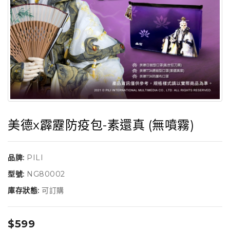
美德x霹靂防疫包-素還真 (無噴霧)
品牌:
PILI
型號:
NG80002
庫存狀態:
可訂購
$599