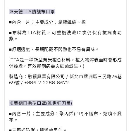
※美德TTA防護布口罩
■內含一片；主要成分：聚酯纖維、棉
■布料為TTA材質，可重複洗滌10次仍保有抗病毒功
能。
■舒適透氣、長期配戴不悶熱也不易有異味。
(TTA是一種新型奈米複合材料，植入物體表面時會形成
保護膜，有效抑制病毒與細菌滋生。)
製造商：融禧興業有限公司 / 新北市蘆洲區三民路26巷
69號 / +886-2-2288-8672
※美德日拋型口罩(亂世狂刀黑)
■內含一片；主要成分：聚丙烯(PP)不織布、熔噴不織
布。
■三層式防護，過濾效果佳。