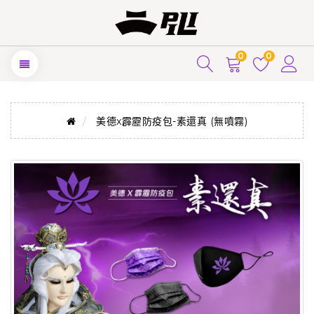
0
0
美德x霹靂防疫包-素還真 (無噴霧)