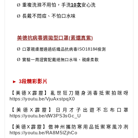
重複洗滌不用怕，手洗
10
次
安心洗
Ø
長戴不悶痘、不怕口水味
Ø
美德抗病毒週拋型口罩(素還真紫)
Ø
⼝罩親膚層通過紡織品抗病毒ISO18184檢測
Ø
實驗一周證實配戴絕無口水味、親膚柔軟
► 3
段精彩影片
【美德
X
霹靂】亂世狂刀隨身消毒抵禦拍咪呀
https://youtu.be/VjuAxstpqX0
【美德
X
霹靂】日月才子出遊不忘布口罩
https://youtu.be/dW3PS3sGc_U
【美德
X
霹靂】傲神州攜防寒用品
抵禦寒風冷冽
https://youtu.be/RA8M5IZjhCo