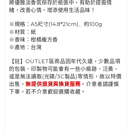
將優雅淡香氛保存於紙張中，
有助於提振情
緒，改善心情，增添使用生活品味！
※規格：
A5
尺寸
(14.8*21cm)、
約100
g
※材質：
紙
※
香味：柑橘複方香
※產地：
台灣
【註】OUTLET區商品因年代久遠，少數品項
的包裝、印製物可能會有一些小痕跡、泛黃、
或是無法讀取(光碟/3C製品)等情形，故以特價
出售，
無提供退貨與換貨服務
。介意者請謹慎
下單，若不介意歡迎選購收藏。