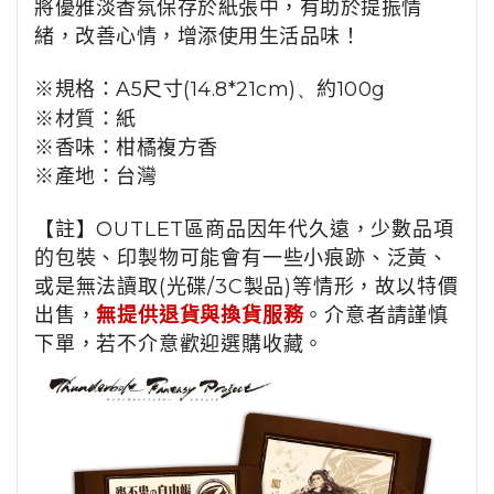
將優雅淡香氛保存於紙張中，
有助於提振情
緒，改善心情，增添使用生活品味！
※規格：
A5
尺寸
(14.8*21cm)、
約100
g
※材質：
紙
※
香味：柑橘複方香
※產地：
台灣
【註】OUTLET區商品因年代久遠，少數品項
的包裝、印製物可能會有一些小痕跡、泛黃、
或是無法讀取(光碟/3C製品)等情形，故以特價
出售，
無提供退貨與換貨服務
。介意者請謹慎
下單，若不介意歡迎選購收藏。